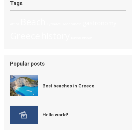
Tags
Beach
gastronomy
Attica
Cyclades
Dodecanese
Greece
history
Ionian islands
Popular posts
Best beaches in Greece
Hello world!