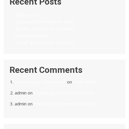
Recent Posts
Hello world!
Kefalonia off the beaten track
Rhodes – a must for travellers
Stunning scenery
Hidden gastronomy treasures
Recent Comments
A WordPress Commenter
on
Hello world!
admin
on
Hidden gastronomy treasures
admin
on
Hidden gastronomy treasures