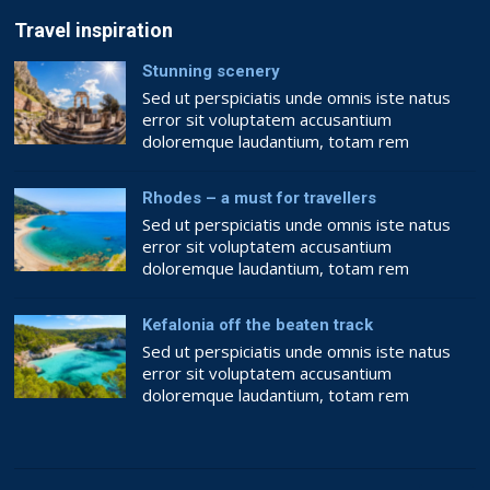
Travel inspiration
Stunning scenery
Sed ut perspiciatis unde omnis iste natus
error sit voluptatem accusantium
doloremque laudantium, totam rem
aperiam, eaque ipsa quae ab illo inventore
veritatis et quasi architecto beatae vitae
Rhodes – a must for travellers
dicta sunt explicabo. Nemo enim ipsam
Sed ut perspiciatis unde omnis iste natus
voluptatem quia voluptas sit aspernatur aut
error sit voluptatem accusantium
odit aut fugit, sed quia consequuntur magni
doloremque laudantium, totam rem
dolores eos qui ratione voluptatem sequi
aperiam, eaque ipsa quae ab illo inventore
nesciunt. Quis […]
veritatis et quasi architecto beatae vitae
Kefalonia off the beaten track
dicta sunt explicabo. Nemo enim ipsam
Sed ut perspiciatis unde omnis iste natus
voluptatem quia voluptas sit aspernatur aut
error sit voluptatem accusantium
odit aut fugit, sed quia consequuntur magni
doloremque laudantium, totam rem
dolores eos qui ratione voluptatem sequi
aperiam, eaque ipsa quae ab illo inventore
nesciunt. Quis […]
veritatis et quasi architecto beatae vitae
dicta sunt explicabo. Nemo enim ipsam
voluptatem quia voluptas sit aspernatur aut